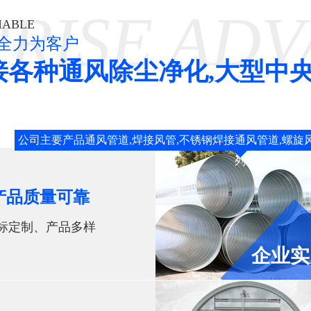
RISE AD
IABLE
全力为客户
接各种通风除尘净化,大型中央
公司主要产品通风管道,焊接风管,不锈钢焊接通风管道,螺旋
列
产品质量可靠
标定制、产品多样
企业实