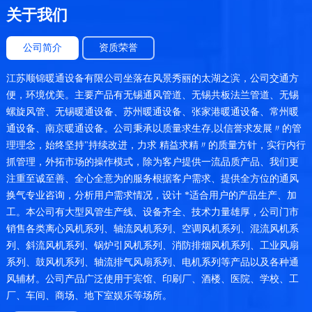
关于我们
公司简介
资质荣誉
江苏顺锦暖通设备有限公司坐落在风景秀丽的太湖之滨，公司交通方
便，环境优美。主要产品有无锡通风管道、无锡共板法兰管道、无锡
螺旋风管、无锡暖通设备、苏州暖通设备、张家港暖通设备、常州暖
通设备、南京暖通设备。公司秉承以质量求生存,以信誉求发展〃的管
理理念，始终坚持"持续改进，力求 精益求精〃的质量方针，实行内行
抓管理，外拓市场的操作模式，除为客户提供一流品质产品、我们更
注重至诚至善、全心全意为的服务根据客户需求、提供全方位的通风
换气专业咨询，分析用户需求情况，设计 *适合用户的产品生产、加
工。本公司有大型风管生产线、设备齐全、技术力量雄厚，公司门市
销售各类离心风机系列、轴流风机系列、空调风机系列、混流风机系
列、斜流风机系列、锅炉引风机系列、消防排烟风机系列、工业风扇
系列、鼓风机系列、轴流排气风扇系列、电机系列等产品以及各种通
风辅材。公司产品广泛使用于宾馆、印刷厂、酒楼、医院、学校、工
厂、车间、商场、地下室娱乐等场所。