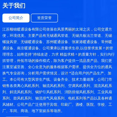
关于我们
公司简介
资质荣誉
江苏顺锦暖通设备有限公司坐落在风景秀丽的太湖之滨，公司交通方
便，环境优美。主要产品有无锡通风管道、无锡共板法兰管道、无锡
螺旋风管、无锡暖通设备、苏州暖通设备、张家港暖通设备、常州暖
通设备、南京暖通设备。公司秉承以质量求生存,以信誉求发展〃的管
理理念，始终坚持"持续改进，力求 精益求精〃的质量方针，实行内行
抓管理，外拓市场的操作模式，除为客户提供一流品质产品、我们更
注重至诚至善、全心全意为的服务根据客户需求、提供全方位的通风
换气专业咨询，分析用户需求情况，设计 *适合用户的产品生产、加
工。本公司有大型风管生产线、设备齐全、技术力量雄厚，公司门市
销售各类离心风机系列、轴流风机系列、空调风机系列、混流风机系
列、斜流风机系列、锅炉引风机系列、消防排烟风机系列、工业风扇
系列、鼓风机系列、轴流排气风扇系列、电机系列等产品以及各种通
风辅材。公司产品广泛使用于宾馆、印刷厂、酒楼、医院、学校、工
厂、车间、商场、地下室娱乐等场所。